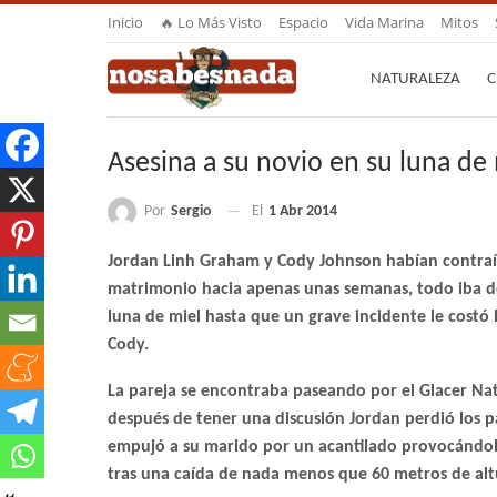
Inicio
🔥 Lo Más Visto
Espacio
Vida Marina
Mitos
NATURALEZA
C
Asesina a su novio en su luna de
Por
Sergio
El
1 Abr 2014
Jordan Linh Graham y Cody Johnson habían contra
matrimonio hacia apenas unas semanas, todo iba de
luna de miel hasta que un grave incidente le costó l
Cody.
La pareja se encontraba paseando por el Glacer Nat
después de tener una discusión Jordan perdió los p
empujó a su marido por un acantilado provocándol
tras una caída de nada menos que 60 metros de alt