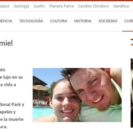
Salud
Geología
Sueño
Planeta Tierra
Cambio Climático
Genética
IENCIA
TECNOLOGÍA
CULTURA
HISTORIA
SOCIEDAD
CUR
 miel
ído
 lujo en su
a vida a
ional Park y
apeles y
e la muerte
ura.