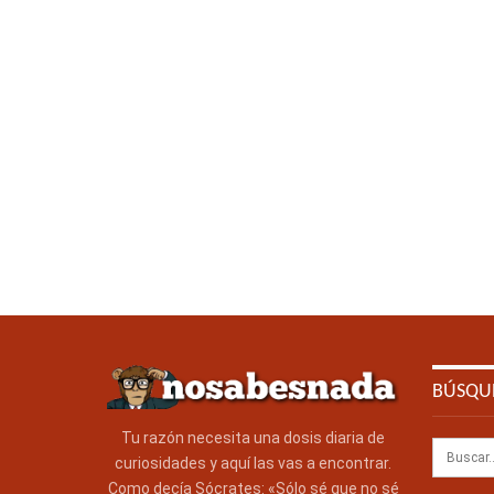
BÚSQU
Tu razón necesita una dosis diaria de
curiosidades y aquí las vas a encontrar.
Como decía Sócrates: «Sólo sé que no sé