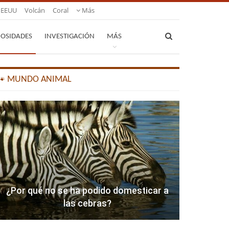
EEUU
Volcán
Coral
Más
IOSIDADES
INVESTIGACIÓN
MÁS
🐾 MUNDO ANIMAL
¿Por qué no se ha podido domesticar a
las cebras?