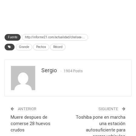
Fuente
http://informe21.com/actualidad/chelsea-...
Grande
Pechos
Récord
Sergio
1904 Posts
ANTERIOR
SIGUIENTE
Muere despues de
Toshiba pone en marcha
comerse 28 huevos
una estación
crudos
autosuficiente para