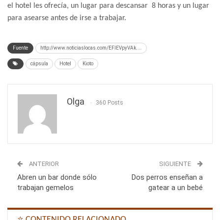
el hotel les ofrecía, un lugar para descansar 8 horas y un lugar
para asearse antes de irse a trabajar.
Fuente
http://www.noticiaslocas.com/EFlEVpyVAk....
cápsula
Hotel
Kioto
Olga
360 Posts
ANTERIOR
SIGUIENTE
Abren un bar donde sólo
Dos perros enseñan a
trabajan gemelos
gatear a un bebé
⭐ CONTENIDO RELACIONADO