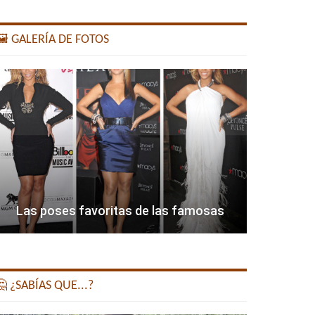
️ GALERÍA DE FOTOS
Las poses favoritas de las famosas
 ¿SABÍAS QUE...?