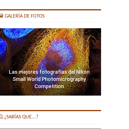
️ GALERÍA DE FOTOS
Las mejores fotografías del Nikon
Small World Photomicrography
Competition
 ¿SABÍAS QUE...?