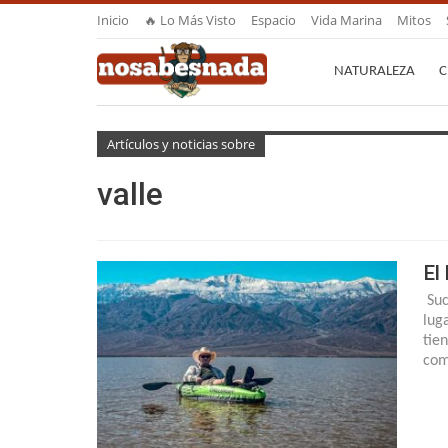
Inicio
🔥 Lo Más Visto
Espacio
Vida Marina
Mitos
NATURALEZA
C
Artículos y noticias sobre
valle
El
Suc
lug
tie
com