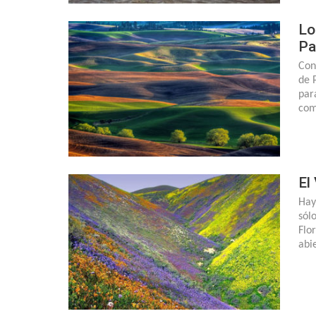
Lo
Pa
Cons
de 
par
com
El
Hay
sól
Flo
abi