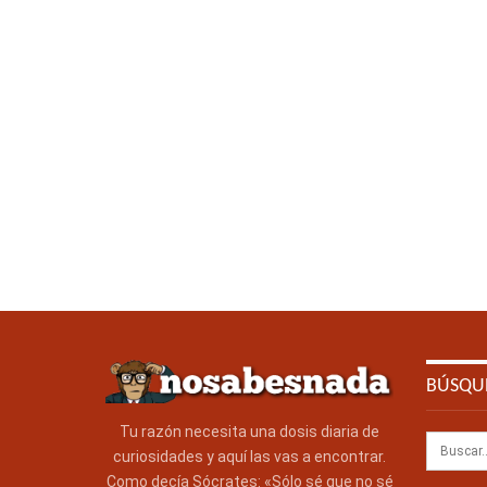
BÚSQU
Tu razón necesita una dosis diaria de
curiosidades y aquí las vas a encontrar.
Como decía Sócrates: «Sólo sé que no sé