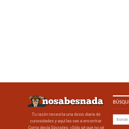
BÚSQU
Tu razón necesita una dosis diaria de
curiosidades y aquí las vas a encontrar.
Como decía Sócrates: «Sólo sé que no sé