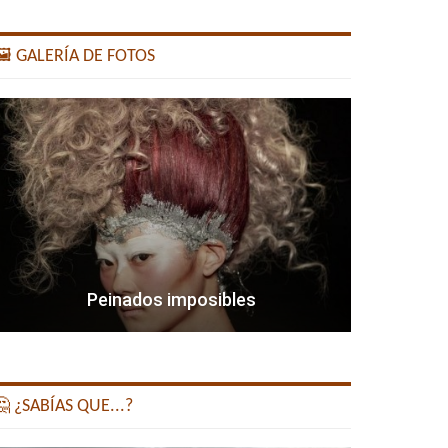
️ GALERÍA DE FOTOS
Peinados imposibles
 ¿SABÍAS QUE...?