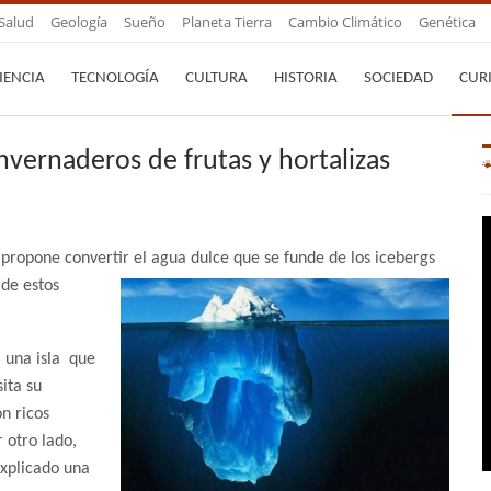
Salud
Geología
Sueño
Planeta Tierra
Cambio Climático
Genética
IENCIA
TECNOLOGÍA
CULTURA
HISTORIA
SOCIEDAD
CUR
nvernaderos de frutas y hortalizas
 propone convertir el agua dulce que
se funde de los icebergs
 de estos
 una isla que
ita su
on ricos
 otro lado,
explicado una