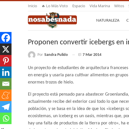
Inicio
🔥 Lo Más Visto
Espacio
Vida Marina
Mitos
NATURALEZA
C
Proponen convertir icebergs en i
Por
Sandra Pulido
El
7 Mar 2014
Un proyecto de estudiantes de arquitectura franceses
en energía y usarla para cultivar alimentos en grupos
enormes trozos de hielo.
El proyecto está pensado para abastecer Groenlandia,
actualmente recibe del exterior casi todo lo que neces
población, y se basa en la idea de que los «icebergs s
ecosistemas, un iceberg es un oasis, mientras que, por
hay una falta de productos de la tierra por otro», ha 