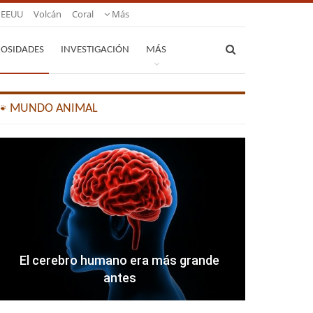
EEUU
Volcán
Coral
Más
IOSIDADES
INVESTIGACIÓN
MÁS
🐾 MUNDO ANIMAL
El cerebro humano era más grande
antes