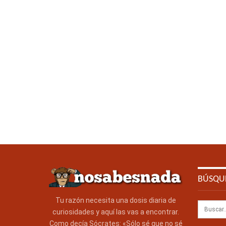
BÚSQU
Tu razón necesita una dosis diaria de
curiosidades y aquí las vas a encontrar.
Como decía Sócrates: «Sólo sé que no sé