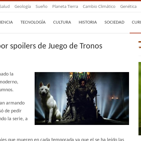
Salud
Geología
Sueño
Planeta Tierra
Cambio Climático
Genética
IENCIA
TECNOLOGÍA
CULTURA
HISTORIA
SOCIEDAD
CUR
por spoilers de Juego de Tronos
mado la
s moderno,
lumnos.
ban armando
só de pedir
do la serie, a
jes que mueren en cada temporada ya que el se ha leído las