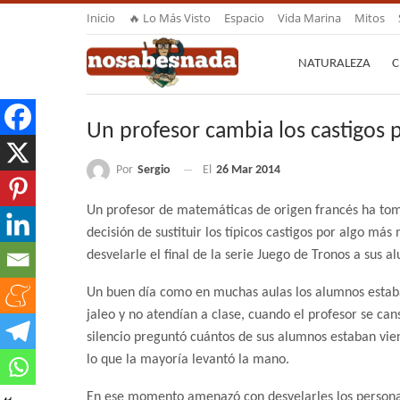
Inicio
🔥 Lo Más Visto
Espacio
Vida Marina
Mitos
NATURALEZA
C
Un profesor cambia los castigos 
Por
Sergio
El
26 Mar 2014
Un profesor de matemáticas de origen francés ha to
decisión de sustituir los típicos castigos por algo má
desvelarle el final de la serie Juego de Tronos a sus a
Un buen día como en muchas aulas los alumnos esta
jaleo y no atendían a clase, cuando el profesor se can
silencio preguntó cuántos de sus alumnos estaban vien
lo que la mayoría levantó la mano.
En ese momento amenazó con desvelarles los persona