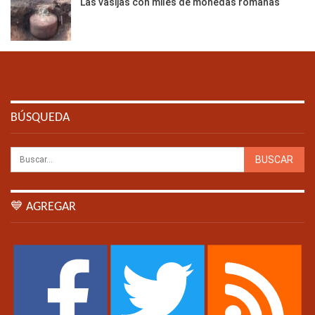
Las vasijas con miles de monedas romanas
BÚSQUEDA
💙 AGREGAR