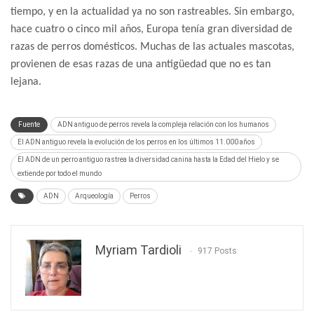
tiempo, y en la actualidad ya no son rastreables. Sin embargo,
hace cuatro o cinco mil años, Europa tenía gran diversidad de
razas de perros domésticos. Muchas de las actuales mascotas,
provienen de esas razas de una antigüedad que no es tan
lejana.
Fuente
ADN antiguo de perros revela la compleja relación con los humanos
El ADN antiguo revela la evolución de los perros en los últimos 11.000 años
El ADN de un perro antiguo rastrea la diversidad canina hasta la Edad del Hielo y se
extiende por todo el mundo
ADN
Arqueología
Perros
Myriam Tardioli
917 Posts