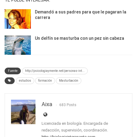
TE PUEDE INTERESAR:
Demandó a sus padres para que le pagaran la
carrera
Un delfín se masturba con un pez sin cabeza
Fuente
http://psicologiaymente.net/personas-int...
estudios
formación
Masturbación
Aixa
683 Posts
Licenciada en biología. Encargada de
redacción, supervisión, coordinación.
http://biologiainteresante.com