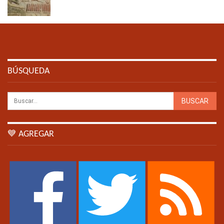
BÚSQUEDA
💙 AGREGAR