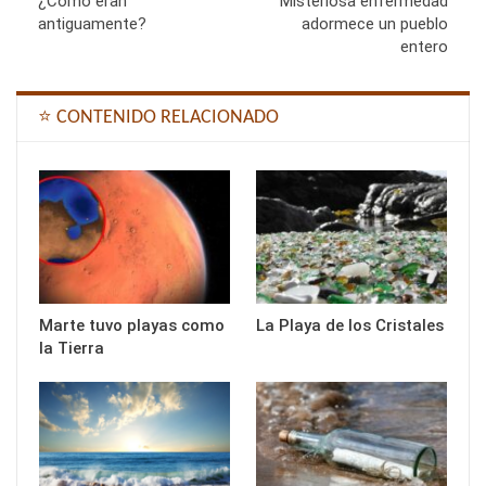
¿Cómo eran
Misteriosa enfermedad
antiguamente?
adormece un pueblo
entero
⭐ CONTENIDO RELACIONADO
Marte tuvo playas como
La Playa de los Cristales
la Tierra