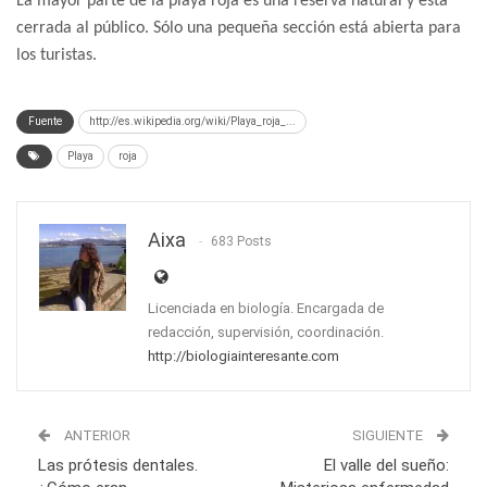
La mayor parte de la playa roja es una reserva natural y está
cerrada al público. Sólo una pequeña sección está abierta para
los turistas.
Fuente
http://es.wikipedia.org/wiki/Playa_roja_...
Playa
roja
Aixa
683 Posts
Licenciada en biología. Encargada de
redacción, supervisión, coordinación.
http://biologiainteresante.com
ANTERIOR
SIGUIENTE
Las prótesis dentales.
El valle del sueño: