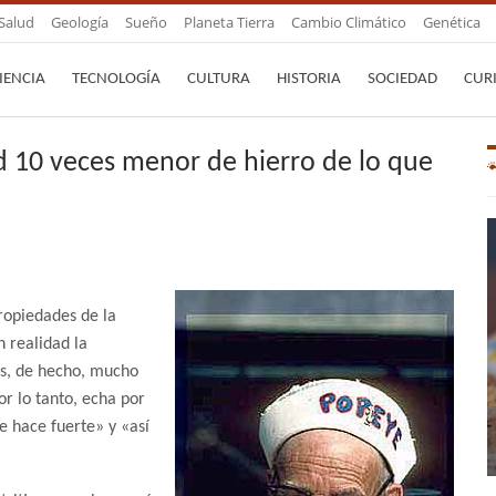
Salud
Geología
Sueño
Planeta Tierra
Cambio Climático
Genética
IENCIA
TECNOLOGÍA
CULTURA
HISTORIA
SOCIEDAD
CUR
d 10 veces menor de hierro de lo que
ropiedades de la
n realidad la
es, de hecho, mucho
or lo tanto, echa por
e hace fuerte» y «así