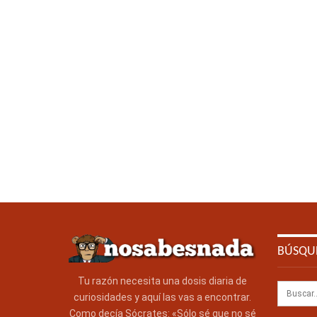
BÚSQU
Tu razón necesita una dosis diaria de
curiosidades y aquí las vas a encontrar.
Como decía Sócrates: «Sólo sé que no sé