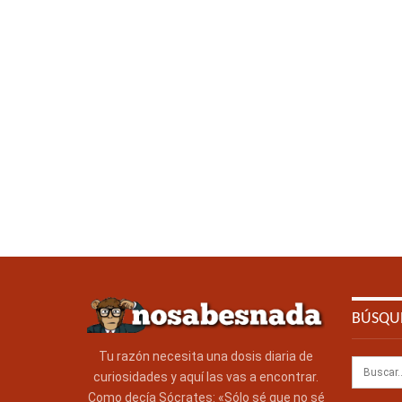
BÚSQU
Tu razón necesita una dosis diaria de
curiosidades y aquí las vas a encontrar.
Como decía Sócrates: «Sólo sé que no sé