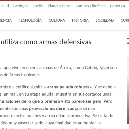
Salud
Geología
Sueño
Planeta Tierra
Cambio Climático
Genética
IENCIA
TECNOLOGÍA
CULTURA
HISTORIA
SOCIEDAD
CUR
utiliza como armas defensivas
a que vive en diversas zonas de África, como Gabón, Nigeria o
 de áreas tropicales.
ombre científico significa
«rana peluda robusta»
. Y se debe a
el animal, en su etapa adulta, muestra en sus costados unas
ulaciones de lo que a primera vista parece ser pelo
. Pero
mente son unas
proyecciones dérmicas
que se dan
amente en los machos y en su edad reproductiva. Se trata de
ejido muy vascularizado, cuya finalidad es aumentar la