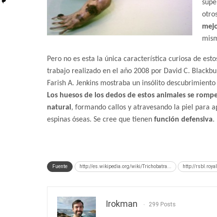
supe
otros
mejo
mism
Pero no es esta la única característica curiosa de est
trabajo realizado en el año 2008 por David C. Blackb
Farish A. Jenkins mostraba un insólito descubrimiento
Los huesos de los dedos de estos animales se rom
natural
, formando callos y atravesando la piel para
espinas óseas. Se cree que tienen
función defensiva
.
Fuente
http://es.wikipedia.org/wiki/Trichobatra...
http://rsbl.roya
Irokman
299 Posts