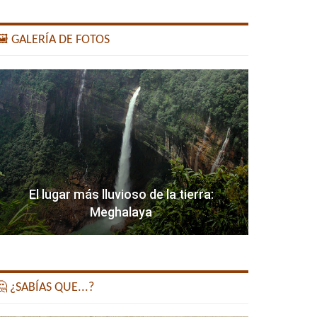
️ GALERÍA DE FOTOS
El lugar más lluvioso de la tierra:
Meghalaya
 ¿SABÍAS QUE...?