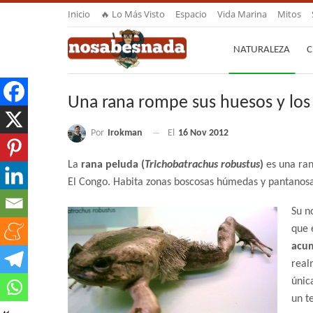
Inicio
🔥 Lo Más Visto
Espacio
Vida Marina
Mitos
NATURALEZA
C
Una rana rompe sus huesos y los 
Por
Irokman
El
16 Nov 2012
La
rana peluda (
Trichobatrachus robustus
)
es una ran
El Congo. Habita zonas boscosas húmedas y pantanosas
Su n
que 
acum
real
únic
un t