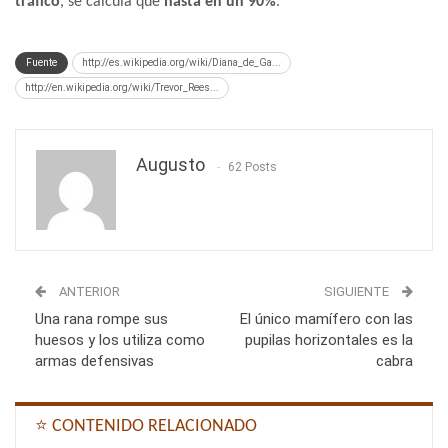
tráfico
, se calcula que
hasta en un 90%
.
Fuente
http://es.wikipedia.org/wiki/Diana_de_Ga...
http://en.wikipedia.org/wiki/Trevor_Rees...
Augusto
62 Posts
ANTERIOR
SIGUIENTE
Una rana rompe sus
El único mamífero con las
huesos y los utiliza como
pupilas horizontales es la
armas defensivas
cabra
⭐ CONTENIDO RELACIONADO