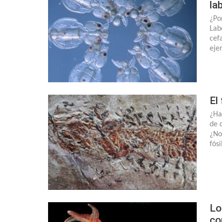
la
¿Po
Lab
cef
eje
El
¿Ha
de 
¿No
fós
Lo
co