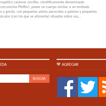
simpático calamar cerdito, científicamente denominado
icocranchia Pfefferi, posee un cuerpo similar a un embudo
go y gordo, con pequeñas aletas parecidas a paletas y pequeños
táculos (con los que se alimenta) situados sobre sus…
EDA
💙 AGREGAR