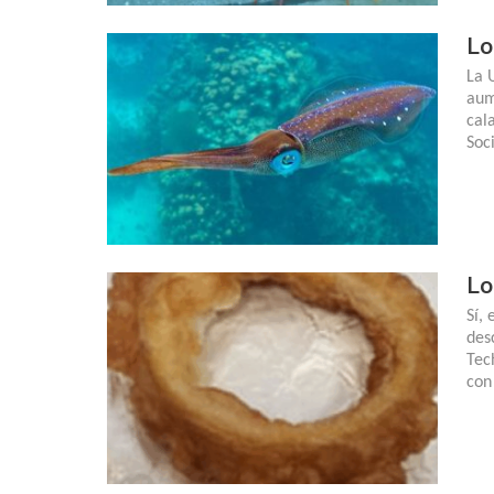
Lo
La 
aum
cal
Soc
Lo
Sí,
des
Tec
con