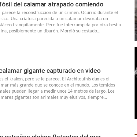
 fósil del calamar atrapado comiendo
a parece la reconstrucción de un crimen. Ocurrió durante el
ásico. Una criatura parecida a un calamar devoraba un
stáceo tranquilamente. Pero fue interrumpida por otra bestia
ina, posiblemente un tiburón. Mordió su costado…
 calamar gigante capturado en video
es el kraken, pero se le parece. El Architeuthis dux es el
amar más grande que se conoce en el mundo. Los temidos
males pueden llegar a medir unos 14 metros de largo. Los
amares gigantes son animales muy elusivos, siempre…
s extraños globos flotantes del mar