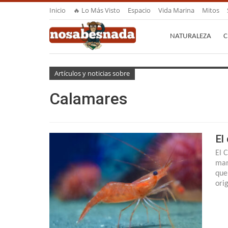
Inicio
🔥 Lo Más Visto
Espacio
Vida Marina
Mitos
NATURALEZA
C
Artículos y noticias sobre
Calamares
El
El 
man
que
ori