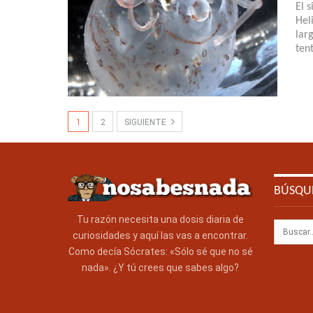
El 
Hel
lar
ten
1
2
SIGUIENTE
BÚSQU
Tu razón necesita una dosis diaria de
curiosidades y aquí las vas a encontrar.
Como decía Sócrates: «Sólo sé que no sé
nada». ¿Y tú crees que sabes algo?