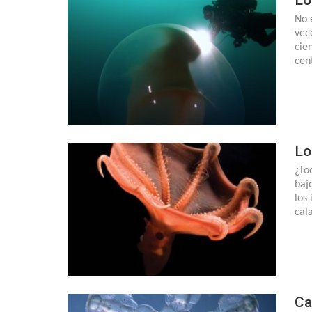
No 
vec
cie
cen
Lo
¿To
baj
los
cal
Ca