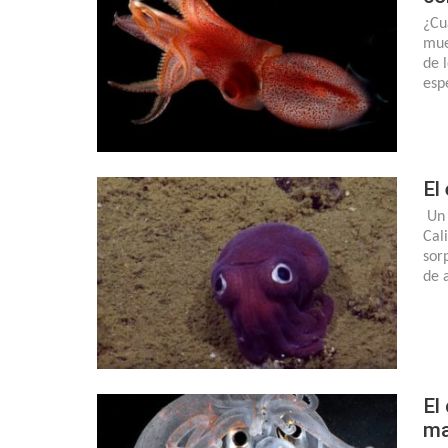
¿Cu
mue
de 
esp
El
Un 
Cal
sor
de 
El
ma