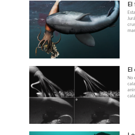
El
Est
Jur
cru
mar
El
No 
cal
ani
cal
Lo