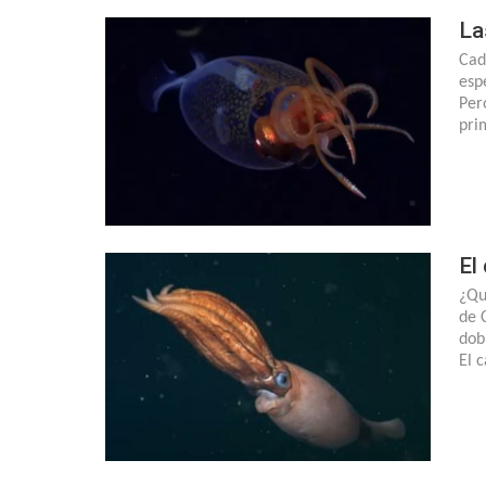
La
Cad
esp
Per
pri
El
¿Qu
de 
dob
El 