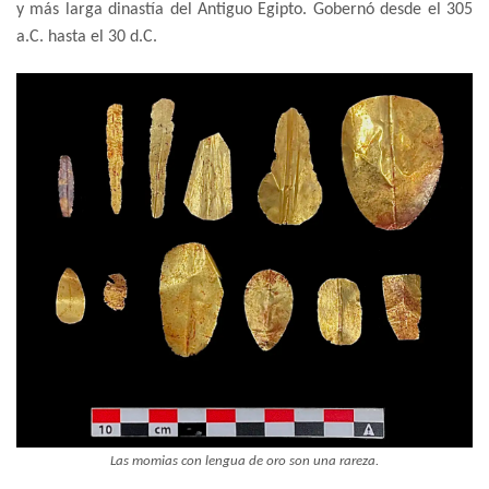
y más larga dinastía del Antiguo Egipto. Gobernó desde el 305
a.C. hasta el 30 d.C.
Las momias con lengua de oro son una rareza.