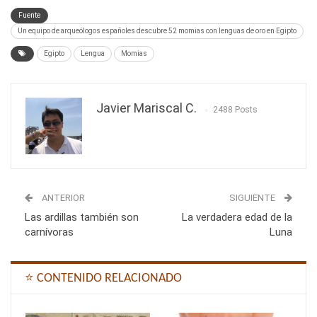
Fuente
Un equipo de arqueólogos españoles descubre 52 momias con lenguas de oro en Egipto
Egipto
Lengua
Momias
Javier Mariscal C.
2488 Posts
ANTERIOR
SIGUIENTE
Las ardillas también son
La verdadera edad de la
carnívoras
Luna
⭐ CONTENIDO RELACIONADO