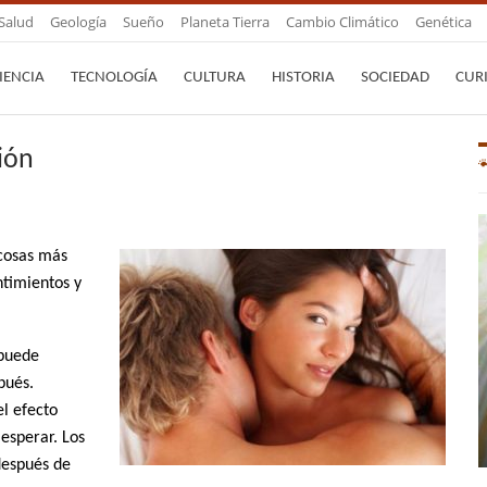
Salud
Geología
Sueño
Planeta Tierra
Cambio Climático
Genética
IENCIA
TECNOLOGÍA
CULTURA
HISTORIA
SOCIEDAD
CUR
ión
 cosas más
ntimientos y
 puede
pués.
el efecto
 esperar. Los
después de