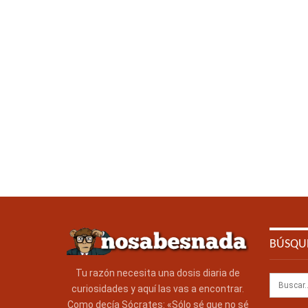
BÚSQU
Tu razón necesita una dosis diaria de
curiosidades y aquí las vas a encontrar.
Como decía Sócrates: «Sólo sé que no sé