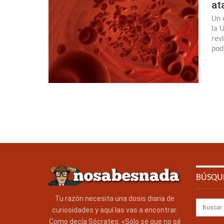
at
Un 
la 
rev
pod
BÚSQU
Tu razón necesita una dosis diaria de
curiosidades y aquí las vas a encontrar.
Como decía Sócrates: «Sólo sé que no sé