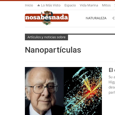
Inicio
🔥 Lo Más Visto
Espacio
Vida Marina
Mitos
NATURALEZA
C
Artículos y noticias sobre
Nanopartículas
El
Su 
Hig
des
par