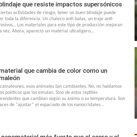
 blindaje que resiste impactos supersónicos
ciertas actividades de riesgo, tener un buen blindaje puede
er toda la diferencia. Un chaleco anti-balas, un traje anti-
losivos… Los materiales para este tipo de producción mejoran
a vez. Ahora, apareció un material ultraligero…
 material que cambia de color como un
maleón
 camaleones, esos animales tan cambiantes. No, no hablamos
los políticos que los emulan. Sino de estos reptiles
prendentes que cambian según su ánimo o su temperatura. Son
aces de “ajustar” el espaciado de los nanocristales…
 nanomaterial más fuerte que el acero y el