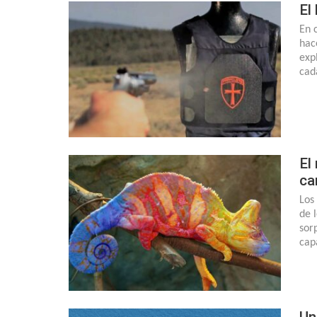
El
En 
hac
exp
cad
El
ca
Los
de 
sor
cap
Un