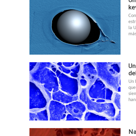
ke
Con
est
la 
más
Un
de
Un 
que
sie
han
Na