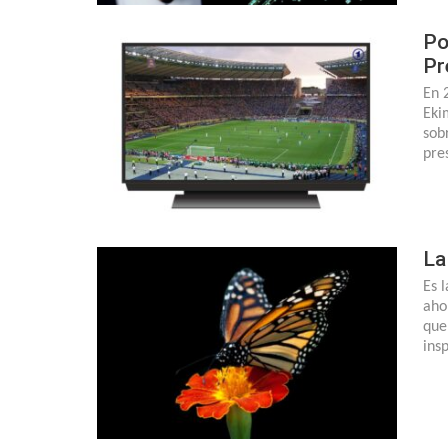
Po
Pr
En 
Eki
sob
pre
La
Es 
aho
que
ins