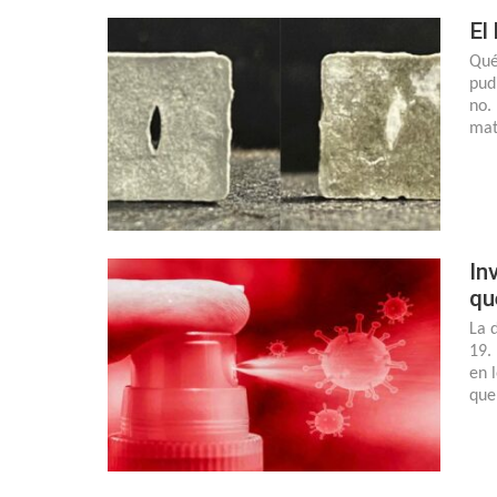
El
Qué
pud
no.
mat
In
qu
La 
19.
en 
que