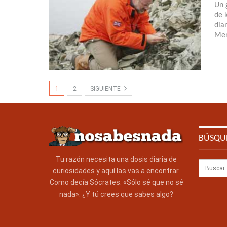
Un 
de 
dia
Mer
1
2
SIGUIENTE
BÚSQU
Tu razón necesita una dosis diaria de
curiosidades y aquí las vas a encontrar.
Como decía Sócrates: «Sólo sé que no sé
nada». ¿Y tú crees que sabes algo?