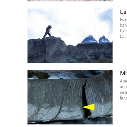
La
Es 
han
for
bac
Mi
Apa
año
des
Ígn