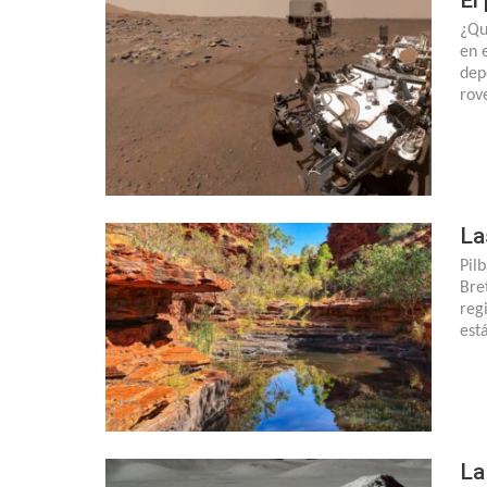
¿Qu
en 
dep
rov
La
Pil
Bre
reg
est
La