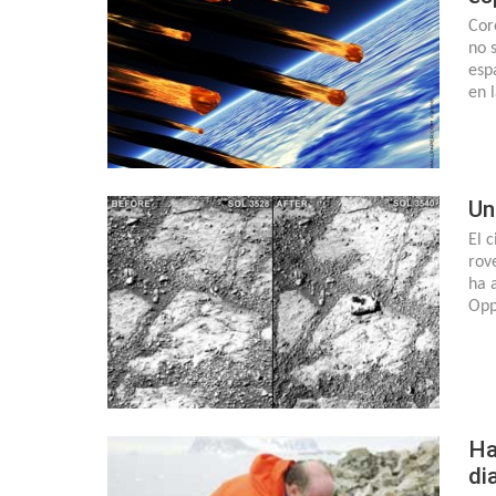
Cor
no 
esp
en 
Un
El 
rov
ha 
Opp
Ha
di