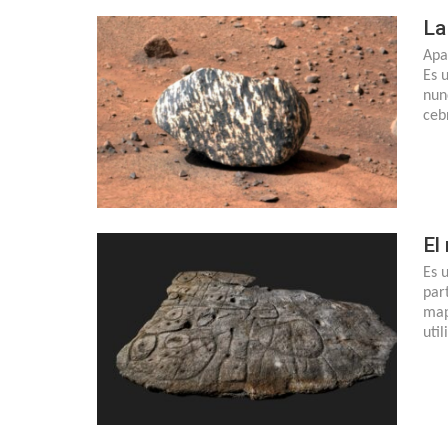
La
Apa
Es 
nun
ceb
El
Es 
par
map
uti