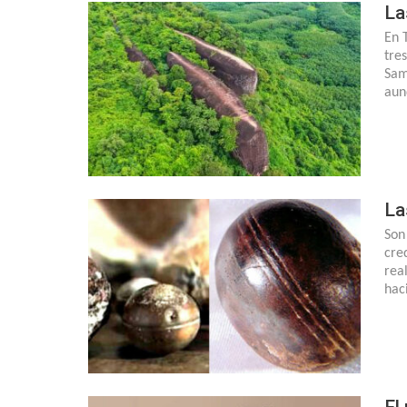
La
En 
tre
Sam
aun
La
Son
cre
rea
hac
El