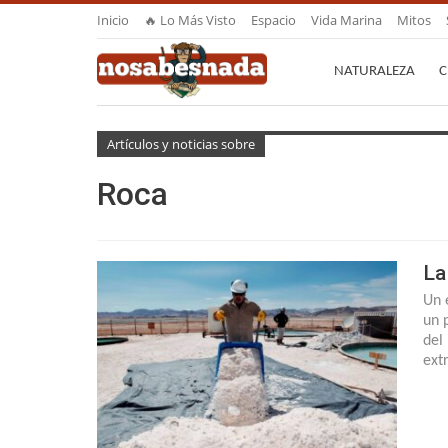
Inicio
🔥 Lo Más Visto
Espacio
Vida Marina
Mitos
NATURALEZA
C
Artículos y noticias sobre
Roca
La
Un 
un 
del
ext