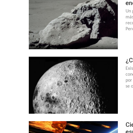
en
Un 
más
rec
Per
¿C
Exi
con
por
se 
Ci
es