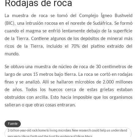
Rodajas de roca
La muestra de roca se tomó del Complejo Ígneo Bushveld
(BIC), una intrusión rocosa en el noreste de Sudáfrica. Se formó
cuando el magma se enfrió lentamente debajo de la superficie
de la Tierra. Contiene algunos de los depósitos de mineral más
ricos de la Tierra, incluido el 70% del platino extraído del
mundo.
Se obtuvo una muestra de núcleo de roca de 30 centímetros de
largo de unos 15 metros bajo tierra. La roca se cortó en rodajas
finas y se analizó. Allí se hallaron microbios de 2.000 millones
de años. Todos los huecos cerca de estas grietas estaban
obstruidos con arcilla. Esto hacía imposible que los organismos
salieran o que otras cosas entraran.
Fuente
2-billion-year-old rock home to living microbes New research could help us understand
very early life on Earth and the hunt for evidence of life on Mars