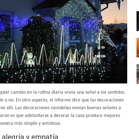
quier cambio en la rutina diaria envía una señal a los sentidos.
e o no. En otro aspecto, el informe dice que las decoraciones
ive allí. Las decoraciones navideñas envían buenas señales a
egaron es que adelantarse a decorar la casa produce mejores
 manera más simple y amistosa.
 alegría y empatía