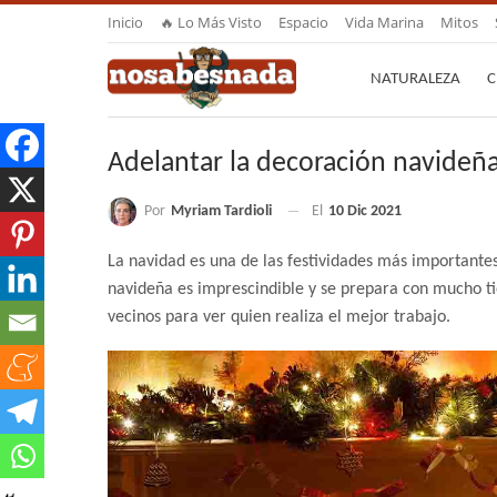
Inicio
🔥 Lo Más Visto
Espacio
Vida Marina
Mitos
NATURALEZA
C
Adelantar la decoración navideña
Por
Myriam Tardioli
El
10 Dic 2021
La navidad es una de las festividades más importante
navideña es imprescindible y se prepara con mucho tie
vecinos para ver quien realiza el mejor trabajo.