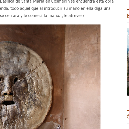
la Basílica de Santa María en Cosmedín se encuentra esta obra
yenda: todo aquel que al introducir su mano en ella diga una
 se cerrará y le comerá la mano. ¿Te atreves?

