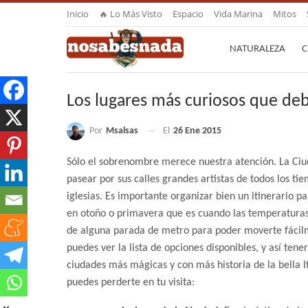
Inicio
🔥 Lo Más Visto
Espacio
Vida Marina
Mitos
NATURALEZA
C
Los lugares más curiosos que deb
Por
Msalsas
El
26 Ene 2015
Sólo el sobrenombre merece nuestra atención. La Ciu
pasear por sus calles grandes artistas de todos los ti
iglesias. Es importante organizar bien un itinerario pa
en otoño o primavera que es cuando las temperaturas
de alguna parada de metro para poder moverte fácil
puedes ver la lista de opciones disponibles, y así ten
ciudades más mágicas y con más historia de la bella It
puedes perderte en tu visita: