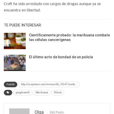
Croft ha sido arrestado con cargos de drogas aunque ya se
encuentra en libertad.
TE PUEDE INTERESAR:
Científicamente probado: la marihuana combate
las células cancerígenas
El último acto de bondad de un policía
Fuente
http://m.apnews.com/mnnes/db_15347/conte...
google earth
Marihuana
Policía
Olga
360 Posts