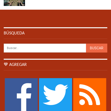
BÚSQUEDA
💙 AGREGAR