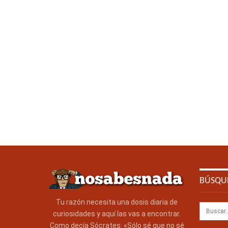
BÚSQU
Tu razón necesita una dosis diaria de
curiosidades y aquí las vas a encontrar.
Como decía Sócrates: «Sólo sé que no sé