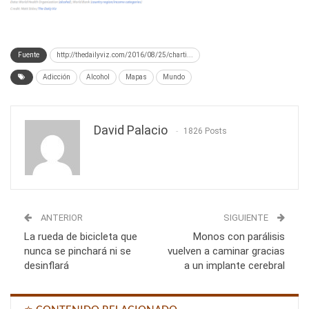
Fuente
http://thedailyviz.com/2016/08/25/charti...
Adicción
Alcohol
Mapas
Mundo
David Palacio
1826 Posts
ANTERIOR
SIGUIENTE
La rueda de bicicleta que
Monos con parálisis
nunca se pinchará ni se
vuelven a caminar gracias
desinflará
a un implante cerebral