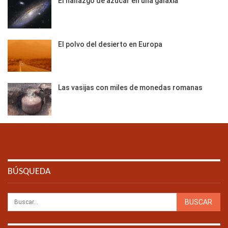
El hallazgo de azúcar en una galaxia
El polvo del desierto en Europa
Las vasijas con miles de monedas romanas
BÚSQUEDA