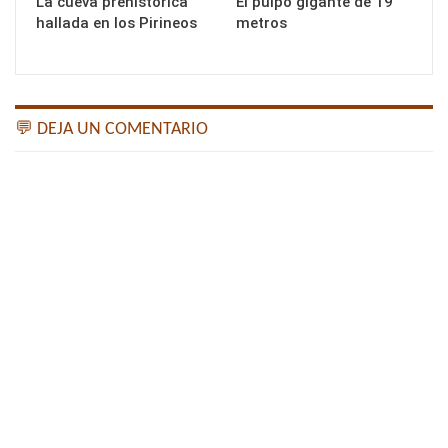
La cueva prehistórica
El pulpo gigante de 19
hallada en los Pirineos
metros
💬 DEJA UN COMENTARIO