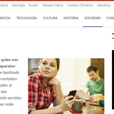
Salud
Geología
Sueño
Planeta Tierra
Cambio Climático
Genética
IENCIA
TECNOLOGÍA
CULTURA
HISTORIA
SOCIEDAD
CUR
a quien nos
 aparatos
e bautizado
e combaten
uden al
, que
sido servidos
por ende