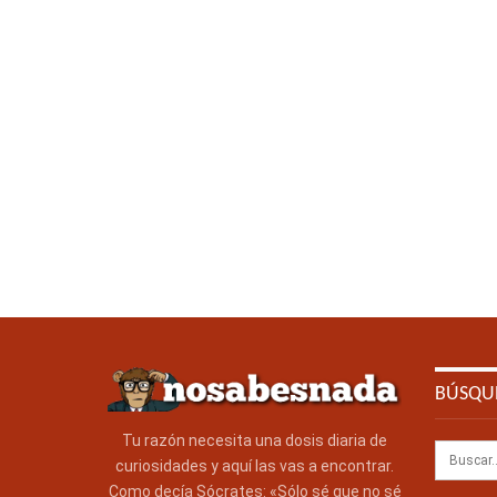
BÚSQU
Tu razón necesita una dosis diaria de
curiosidades y aquí las vas a encontrar.
Como decía Sócrates: «Sólo sé que no sé