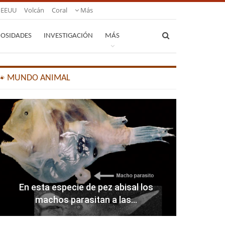
EEUU
Volcán
Coral
Más
IOSIDADES
INVESTIGACIÓN
MÁS
🐾 MUNDO ANIMAL
En esta especie de pez abisal los
machos parasitan a las…