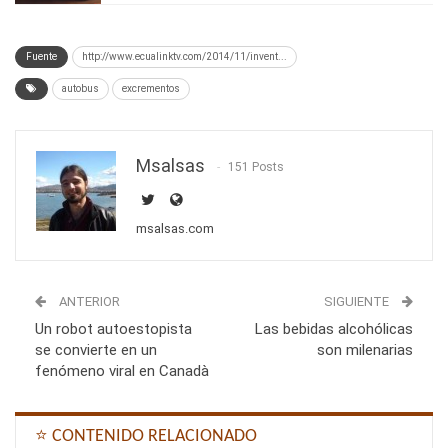
Fuente
http://www.ecualinktv.com/2014/11/invent...
autobus
excrementos
Msalsas
151 Posts
msalsas.com
ANTERIOR
SIGUIENTE
Un robot autoestopista
Las bebidas alcohólicas
se convierte en un
son milenarias
fenómeno viral en Canadà
⭐ CONTENIDO RELACIONADO