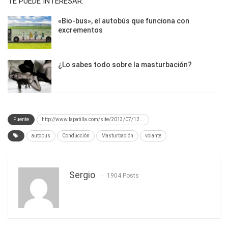
TE PUEDE INTERESAR:
«Bio-bus», el autobús que funciona con
excrementos
¿Lo sabes todo sobre la masturbación?
Fuente
http://www.lapatilla.com/site/2013/07/12...
autobus
Conducción
Masturbación
volante
Sergio
1904 Posts