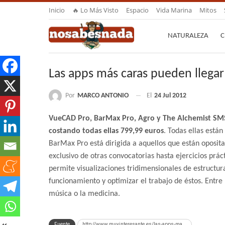
Inicio
🔥 Lo Más Visto
Espacio
Vida Marina
Mitos
NATURALEZA
C
Las apps más caras pueden llegar
Por
MARCO ANTONIO
El
24 Jul 2012
VueCAD Pro, BarMax Pro, Agro y The Alchemist SMS 
costando todas ellas 799,99 euros
. Todas ellas está
BarMax Pro está dirigida a aquellos que están oposit
exclusivo de otras convocatorias hasta ejercicios prá
permite visualizaciones tridimensionales de estruct
funcionamiento y optimizar el trabajo de éstos. Entre 
música o la medicina.
Fuente
http://www.muyinteresante.es/las-apps-ma...