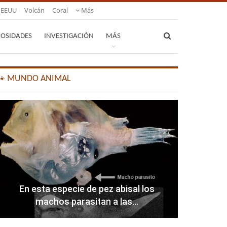
EEUU
Volcán
Coral
Más
IOSIDADES
INVESTIGACIÓN
MÁS
🐾 MUNDO ANIMAL
En esta especie de pez abisal los
machos parasitan a las…