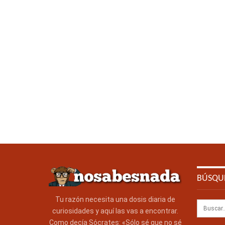
BÚSQU
Tu razón necesita una dosis diaria de
curiosidades y aquí las vas a encontrar.
Como decía Sócrates: «Sólo sé que no sé