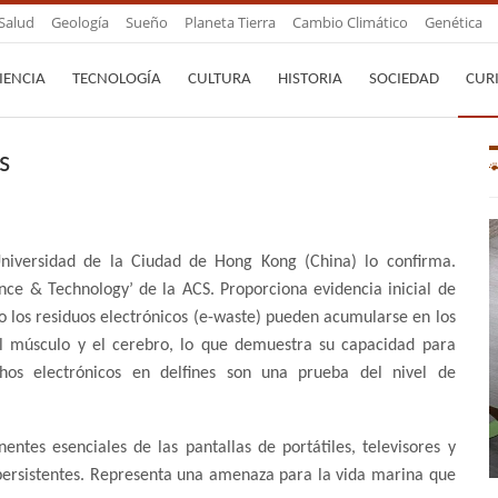
Salud
Geología
Sueño
Planeta Tierra
Cambio Climático
Genética
IENCIA
TECNOLOGÍA
CULTURA
HISTORIA
SOCIEDAD
CUR
s
Universidad de la Ciudad de Hong Kong (China) lo confirma.
nce & Technology’ de la ACS. Proporciona evidencia inicial de
o los residuos electrónicos (e-waste) pueden acumularse en los
 el músculo y el cerebro, lo que demuestra su capacidad para
chos electrónicos en delfines son una prueba del nivel de
tes esenciales de las pantallas de portátiles, televisores y
 persistentes. Representa una amenaza para la vida marina que