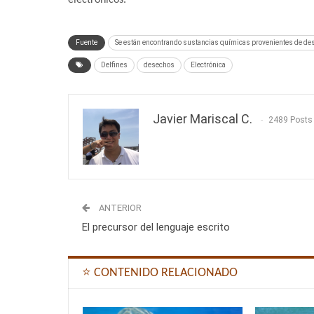
Fuente
Se están encontrando sustancias químicas provenientes de des
Delfines
desechos
Electrónica
Javier Mariscal C.
2489 Posts
ANTERIOR
El precursor del lenguaje escrito
⭐ CONTENIDO RELACIONADO