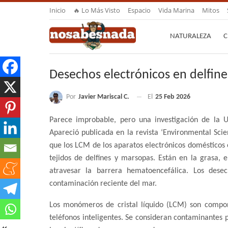
Inicio
🔥 Lo Más Visto
Espacio
Vida Marina
Mitos
NATURALEZA
C
Desechos electrónicos en delfine
Por
Javier Mariscal C.
El
25 Feb 2026
Parece improbable, pero una investigación de la 
Apareció publicada en la revista ‘Environmental Scie
que los LCM de los aparatos electrónicos domésticos 
tejidos de delfines y marsopas. Están en la grasa,
atravesar la barrera hematoencefálica. Los dese
contaminación reciente del mar.
Los monómeros de cristal líquido (LCM) son componen
teléfonos inteligentes. Se consideran contaminantes