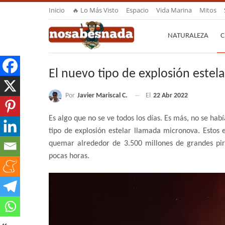
Inicio
🔥 Lo Más Visto
Espacio
Vida Marina
Mitos
NATURALEZA
C
El nuevo tipo de explosión estela
Por
Javier Mariscal C.
El
22 Abr 2022
Es algo que no se ve todos los días. Es más, no se ha
tipo de explosión estelar llamada micronova. Estos es
quemar alrededor de 3.500 millones de grandes pir
pocas horas.