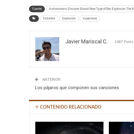
Fuente
Astronomers Discover Brand-New Type of Star Explosion: The 
Estrellas
Explosión
supernova
Javier Mariscal C.
2487 Posts
ANTERIOR
Los pájaros que componen sus canciones
⭐ CONTENIDO RELACIONADO