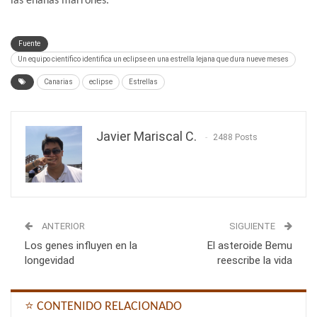
las enanas marrones.
Fuente
Un equipo científico identifica un eclipse en una estrella lejana que dura nueve meses
Canarias
eclipse
Estrellas
Javier Mariscal C.
2488 Posts
ANTERIOR
SIGUIENTE
Los genes influyen en la
El asteroide Bemu
longevidad
reescribe la vida
⭐ CONTENIDO RELACIONADO