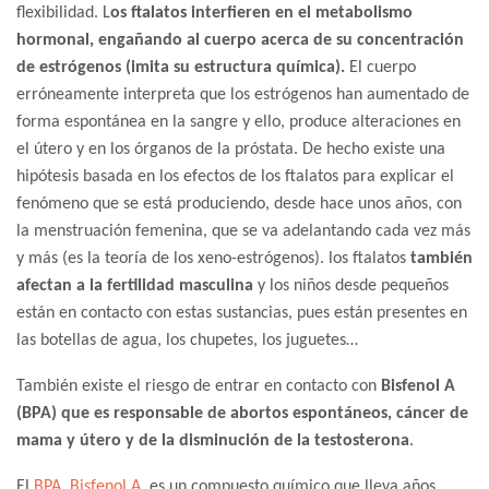
flexibilidad. L
os ftalatos interfieren en el metabolismo
hormonal, engañando al cuerpo acerca de su concentración
de estrógenos (imita su estructura química).
El cuerpo
erróneamente interpreta que los estrógenos han aumentado de
forma espontánea en la sangre y ello, produce alteraciones en
el útero
y en los órganos de la próstata.
De hecho existe una
hipótesis basada en los efectos de los ftalatos para explicar el
fenómeno que se está produciendo, desde hace unos años, con
la menstruación femenina, que se va adelantando cada vez más
y más (es la teoría de los xeno-estrógenos). los ftalatos
también
afectan a la fertilidad masculina
y los niños desde pequeños
están en contacto con estas sustancias, pues están presentes en
las botellas de agua, los chupetes, los juguetes…
También existe el riesgo de entrar en contacto con
Bisfenol A
(BPA) que es responsable de abortos espontáneos, cáncer de
mama y útero y de la disminución de la testosterona
.
El
BPA. Bisfenol A
, es un compuesto químico que lleva años