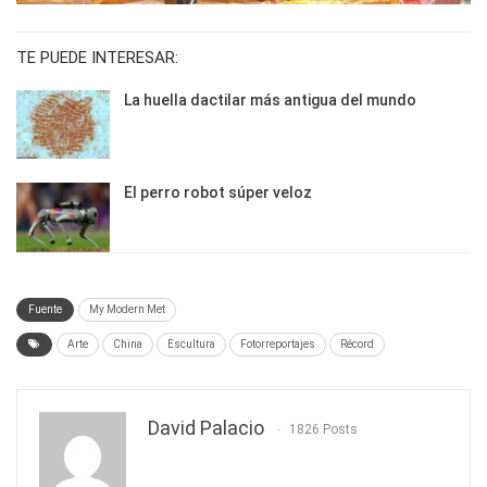
TE PUEDE INTERESAR:
La huella dactilar más antigua del mundo
El perro robot súper veloz
Fuente
My Modern Met
Arte
China
Escultura
Fotorreportajes
Récord
David Palacio
1826 Posts