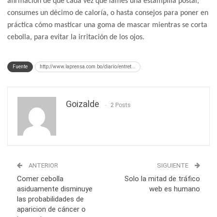
afirmación de que cada vez que lames una estampilla postal,
consumes un décimo de caloría, o hasta consejos para poner en
práctica cómo masticar una goma de mascar mientras se corta
cebolla, para evitar la irritación de los ojos.
Fuente
http://www.laprensa.com.bo/diario/entret...
Goizalde
2 Posts
ANTERIOR
SIGUIENTE
Comer cebolla
Solo la mitad de tráfico
asiduamente disminuye
web es humano
las probabilidades de
aparicion de cáncer o