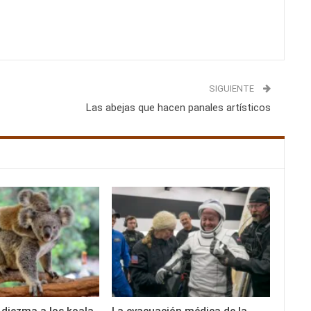
SIGUIENTE
Las abejas que hacen panales artísticos
 diezma a los koala
La evacuación médica de la