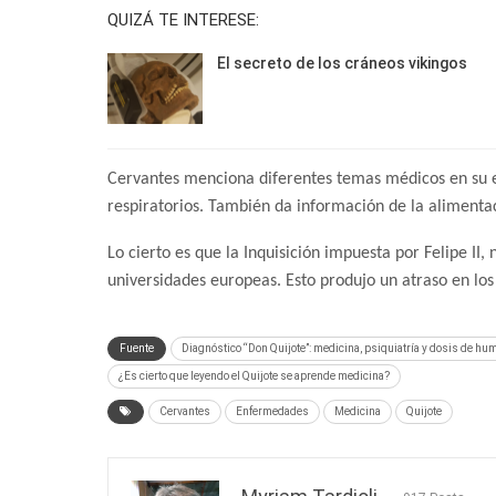
QUIZÁ TE INTERESE:
El secreto de los cráneos vikingos
Cervantes menciona diferentes temas médicos en su esc
respiratorios. También da información de la alimenta
Lo cierto es que la Inquisición impuesta por Felipe II,
universidades europeas. Esto produjo un atraso en los
Fuente
Diagnóstico “Don Quijote”: medicina, psiquiatría y dosis de hu
¿Es cierto que leyendo el Quijote se aprende medicina?
Cervantes
Enfermedades
Medicina
Quijote