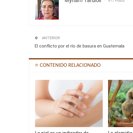
Myriam Tardioli
917 Posts
ANTERIOR
El conflicto por el río de basura en Guatemala
⭐ CONTENIDO RELACIONADO
La piel es un indicador de
La clamidia