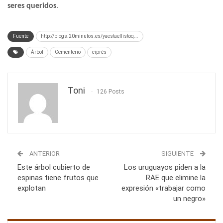
seres queridos
.
Fuente
http://blogs.20minutos.es/yaestaellistoq...
Árbol
Cementerio
ciprés
Toni
126 Posts
ANTERIOR
SIGUIENTE
Este árbol cubierto de
Los uruguayos piden a la
espinas tiene frutos que
RAE que elimine la
explotan
expresión «trabajar como
un negro»