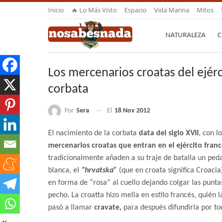
Inicio
🔥 Lo Más Visto
Espacio
Vida Marina
Mitos
NATURALEZA
C
Los mercenarios croatas del ejérc
corbata
Por
Sera
El
18 Nov 2012
El nacimiento de la corbata
data del siglo XVII
, con l
mercenarios croatas que entran en el ejército franc
tradicionalmente añaden a su traje de batalla un peda
blanca, el
“hrvatska”
(que en croata significa Croaci
en forma de “rosa” al cuello dejando colgar las punta
pecho. La croatta hizo mella en estilo francés, quién 
pasó a llamar
cravate,
para después difundirla por t