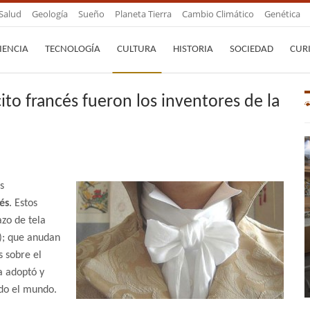
Salud
Geología
Sueño
Planeta Tierra
Cambio Climático
Genética
IENCIA
TECNOLOGÍA
CULTURA
HISTORIA
SOCIEDAD
CUR
ito francés fueron los inventores de la
os
és
. Estos
zo de tela
a); que anudan
s sobre el
la adoptó y
odo el mundo.