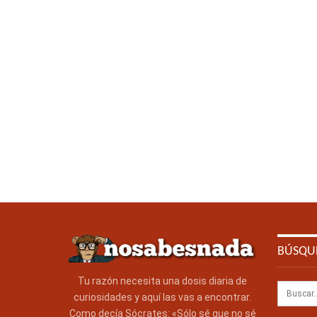
BÚSQU
Tu razón necesita una dosis diaria de
curiosidades y aquí las vas a encontrar.
Como decía Sócrates: «Sólo sé que no sé