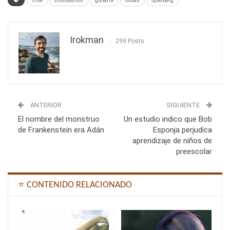
Cine
Dinosaurios
guitarra
ondas
Spielberg
Irokman
299 Posts
ANTERIOR
SIGUIENTE
El nombre del monstruo
Un estudio indico que Bob
de Frankenstein era Adán
Esponja perjudica
aprendizaje de niños de
preescolar
⭐ CONTENIDO RELACIONADO