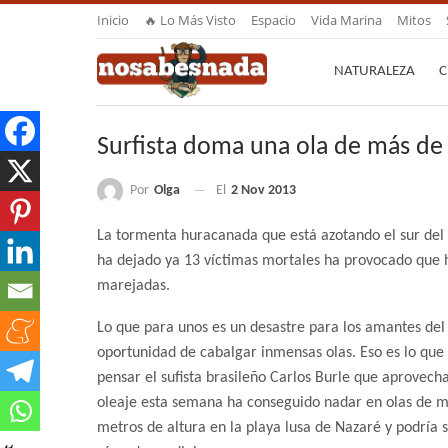
Inicio
🔥 Lo Más Visto
Espacio
Vida Marina
Mitos
NATURALEZA
C
Surfista doma una ola de más de
Por
Olga
El
2 Nov 2013
La tormenta huracanada que está azotando el sur del 
ha dejado ya 13 víctimas mortales ha provocado que h
marejadas.
Lo que para unos es un desastre para los amantes del 
oportunidad de cabalgar inmensas olas. Eso es lo que
pensar el sufista brasileño Carlos Burle que aprovech
oleaje esta semana ha conseguido nadar en olas de m
metros de altura en la playa lusa de Nazaré y podría 