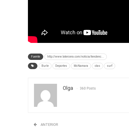
Fuente
http://www.latercera.com/noticia/tendenc...
Burle
Deportes
McNamara
olas
surf
Olga
360 Posts
ANTERIOR