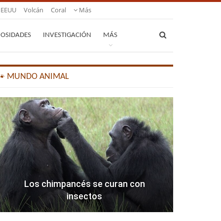
EEUU
Volcán
Coral
Más
IOSIDADES
INVESTIGACIÓN
MÁS
🐾 MUNDO ANIMAL
Los chimpancés se curan con
insectos