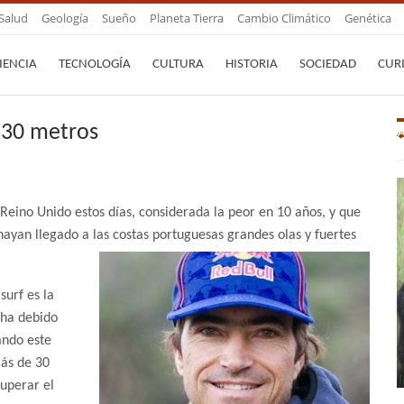
Salud
Geología
Sueño
Planeta Tierra
Cambio Climático
Genética
IENCIA
TECNOLOGÍA
CULTURA
HISTORIA
SOCIEDAD
CUR
 30 metros
Reino Unido estos días, considerada la peor en 10 años, y que
ayan llegado a las costas portuguesas grandes olas y fuertes
surf es la
 ha debido
ando este
ás de 30
superar el