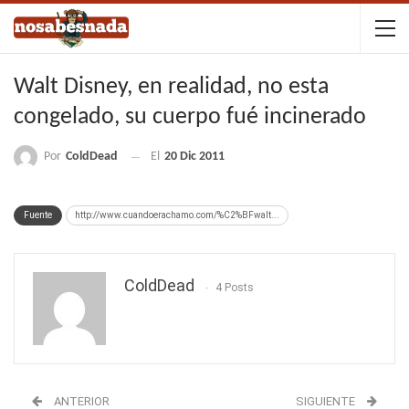
Walt Disney, en realidad, no esta
congelado, su cuerpo fué incinerado
Por
ColdDead
El
20 Dic 2011
Fuente
http://www.cuandoerachamo.com/%C2%BFwalt...
ColdDead
4 Posts
ANTERIOR
SIGUIENTE