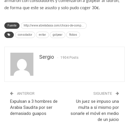
armaron con consoladores y comenzaron a golpear al ladrón,
de forma que este se asusto y solo pudo coger 30€.
Fuente
http://www.abrelaboca.com/chicas-de-comp...
consolador
evitar
golpear
Robos
Sergio
1904 Posts
ANTERIOR
SIGUIENTE
Expulsan a 3 hombres de
Un juez se impuso una
Arabia Saudita por ser
multa a sí mismo por
demasiado guapos
sonarle el móvil en medio
de un juicio