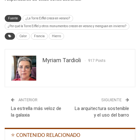
Fuente
¿La Torre Eiffel crece en verano?
¿Por qué la Torre Eiffel y otros monumentos crecen en verano y menguan en invierno?
Calor
Francia
Hierro
Myriam Tardioli
917 Posts
ANTERIOR
SIGUIENTE
La estrella más veloz de
La arquitectura sostenible
la galaxia
y el uso del barro
⭐ CONTENIDO RELACIONADO