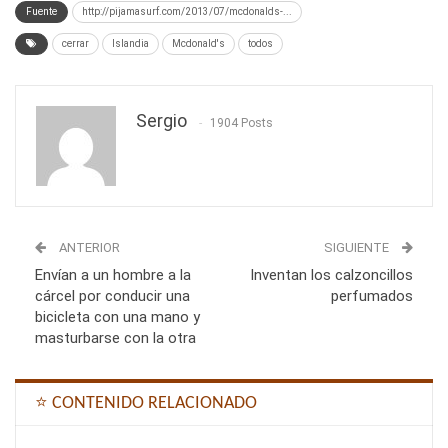
Fuente
http://pijamasurf.com/2013/07/mcdonalds-...
cerrar
Islandia
Mcdonald's
todos
Sergio
1904 Posts
ANTERIOR
SIGUIENTE
Envían a un hombre a la
Inventan los calzoncillos
cárcel por conducir una
perfumados
bicicleta con una mano y
masturbarse con la otra
⭐ CONTENIDO RELACIONADO