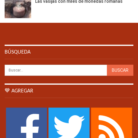
Las vasijas con miles de monedas romanas
BÚSQUEDA
💙 AGREGAR