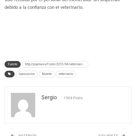
sido recibido por el personal del incinerador sin sospechas
debido a la confianza con el veterinario.
Fuente
http://pijamasurf.com/2013/04/veterinari...
liposuccion
Muerte
veterinario
Sergio
1904 Posts
ANTERIOR
SIGUIENTE