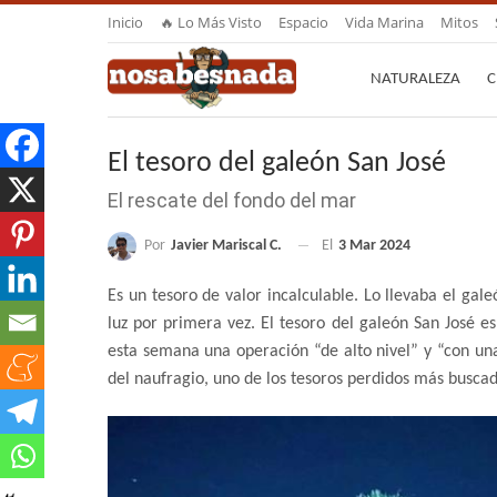
Inicio
🔥 Lo Más Visto
Espacio
Vida Marina
Mitos
NATURALEZA
C
El tesoro del galeón San José
El rescate del fondo del mar
Por
Javier Mariscal C.
El
3 Mar 2024
Es un tesoro de valor incalculable. Lo llevaba el ga
luz por primera vez. El tesoro del galeón San José e
esta semana una operación “de alto nivel” y “con un
del naufragio, uno de los tesoros perdidos más busca