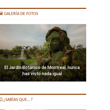
️ GALERÍA DE FOTOS
El Jardín Botánico de Montreal, nunca
has visto nada igual
 ¿SABÍAS QUE...?