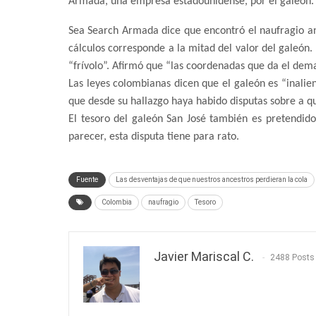
Armada, una empresa estadounidense, por el galeón.
Sea Search Armada dice que encontró el naufragio a
cálculos corresponde a la mitad del valor del galeón
“frívolo”. Afirmó que “las coordenadas que da el dem
Las leyes colombianas dicen que el galeón es “inalie
que desde su hallazgo haya habido disputas sobre a q
El tesoro del galeón San José también es pretendid
parecer, esta disputa tiene para rato.
Fuente
Las desventajas de que nuestros ancestros perdieran la cola
Colombia
naufragio
Tesoro
Javier Mariscal C.
2488 Posts